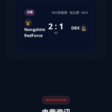
MSI资格赛 · 淘汰赛 · BO3
完赛
2 : 1
DRX
Nongshim
VS
RedForce
NEWSROOM