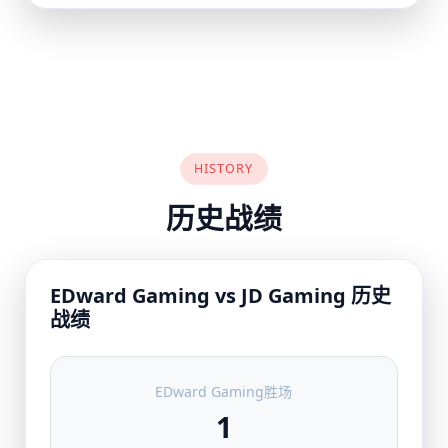
HISTORY
历史战绩
EDward Gaming vs JD Gaming 历史
战绩
EDward Gaming胜场
1