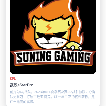
KPL
武汉eStarPro
前身为XQ战队，2023年KPL夏季赛决赛4:2战胜狼队，夺得
队史首冠，打破‘三连亚‘魔咒。以‘一年三亚‘的韧性著称，是
广州电竞的旗帜。