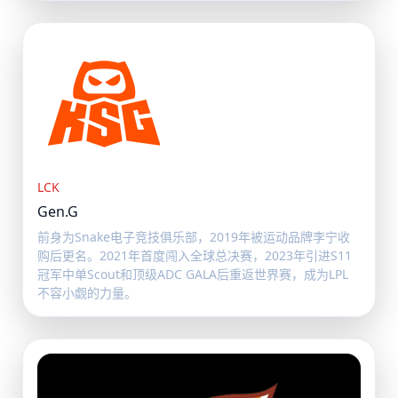
LCK
Gen.G
前身为Snake电子竞技俱乐部，2019年被运动品牌李宁收
购后更名。2021年首度闯入全球总决赛，2023年引进S11
冠军中单Scout和顶级ADC GALA后重返世界赛，成为LPL
不容小觑的力量。