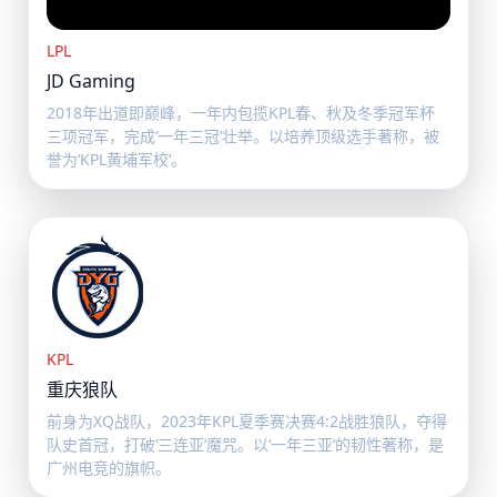
LPL
JD Gaming
2018年出道即巅峰，一年内包揽KPL春、秋及冬季冠军杯
三项冠军，完成‘一年三冠‘壮举。以培养顶级选手著称，被
誉为‘KPL黄埔军校‘。
KPL
重庆狼队
前身为XQ战队，2023年KPL夏季赛决赛4:2战胜狼队，夺得
队史首冠，打破‘三连亚‘魔咒。以‘一年三亚‘的韧性著称，是
广州电竞的旗帜。